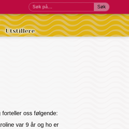
Søk
Utstillere
forteller oss følgende:
oline var 9 år og ho er