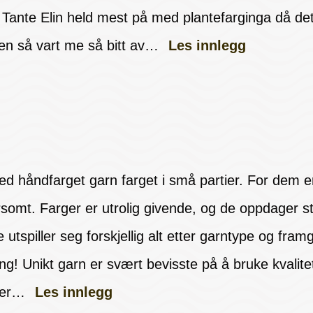
. Tante Elin held mest på med plantefarginga då det
men så vart me så bitt av…
Les innlegg
ed håndfarget garn farget i små partier. For dem e
rsomt. Farger er utrolig givende, og de oppdager st
utspiller seg forskjellig alt etter garntype og fra
ng! Unikt garn er svært bevisste på å bruke kvalit
nner…
Les innlegg