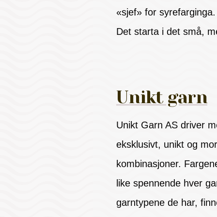
«sjef» for syrefarginga
Det starta i det små, 
Unikt garn
Unikt Garn AS driver m
eksklusivt, unikt og mo
kombinasjoner. Fargene 
like spennende hver ga
garntypene de har, fi