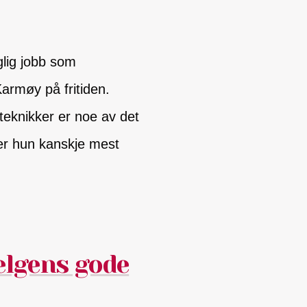
lig jobb som
Karmøy på fritiden.
teknikker er noe av det
 er hun kanskje mest
elgens gode