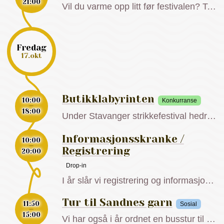
21:00
Vil du varme opp litt før festivalen? Torsdag blir det ølsmaking, fem ulike sorter på Cardinal. Du tar med strikketøyet ditt og vi får servert ulike smaker med et litt ølguiding. Kjøp billetter her Sted: Cardinal Klokke: 19.00 – 21.00 Pris: 500
fredag
17.okt
Butikklabyrinten
10:00
Konkurranse
18:00
Under Stavanger strikkefestival hedrer vi våre lokale strikkebutikker med en butikklabyrint. I år har vi med Husfliden (Kirkegata 7), Magiske Masker (Breigata 19), Oh My Garn (Ryfylkegata 32) og Spødet(Kirkegaten 32). Vi har trykket opp en flyer du kan få i informasjonsskranken vår, eller i strikkebutikken. Deltagerne går fra butikk til butikk. I hver butikk…
Informasjonsskranke /
10:00
Registrering
20:00
Drop-in
I år slår vi registrering og informasjonsskranke sammen. Du vil finne oss utenfor Stavanger Hall fredag 16:30 – 20:00 Lørdag: 09:00 – 18:00 Søndag: 09:00-15:00 I tillegg vil det være en pre-registrering for de som kommer tidlig fredag 10:00-16:00. Da finner du oss ved baren. Kun uthenting av festivalpass/nett.
Tur til Sandnes garn
11:50
Sosial
15:00
Vi har også i år ordnet en busstur til Sandnes garn. Prisen du betaler inkluderer: Buss tur/retur Clarion hotell Omvisning i spinneriet Mulighet for garnhandling i fabrikkutsalget Vi leier buss som kjører fra Stavanger sentrum (Clarion hotell) til Sandnes garn kl 12:00 Bussen kjører så deltagerne tilbake til hotellet slik at dere rekker åpningen av…