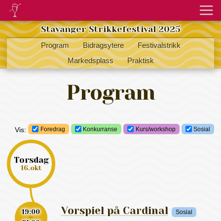
Stavanger Strikkefestival 2025
Program
Bidragsytere
Festivalstrikk
Markedsplass
Praktisk
Program
Foredrag
Konkurranse
Kurs/workshop
Sosial
Vis:
torsdag
16.okt
Vorspiel på Cardinal
19:00
Sosial