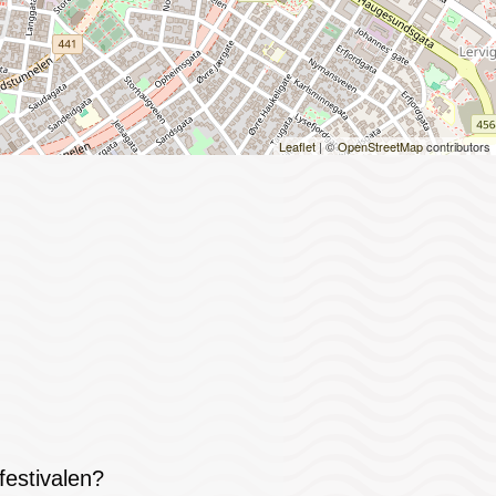
Leaflet
| ©
OpenStreetMap
contributors
festivalen?