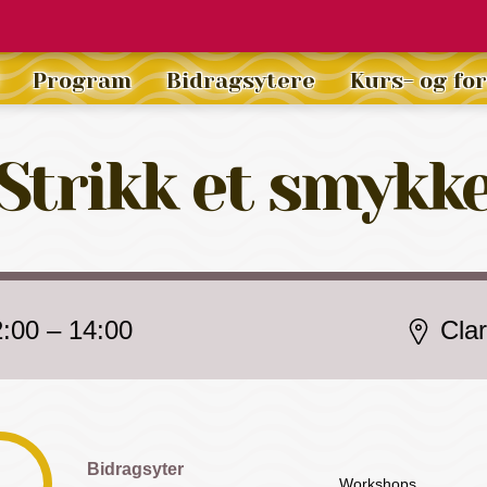
Program
Bidragsytere
Kurs- og fo
Strikk et smykk
2:00
–
14:00
Cla
Bidragsyter
Workshops