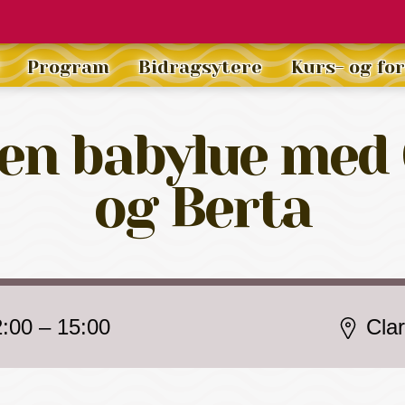
Program
Bidragsytere
Kurs- og fo
 en babylue med
og Berta
2:00
–
15:00
Cla