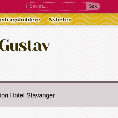
Søk
redragsholdere
Nyheter
 Gustav
rion Hotel Stavanger