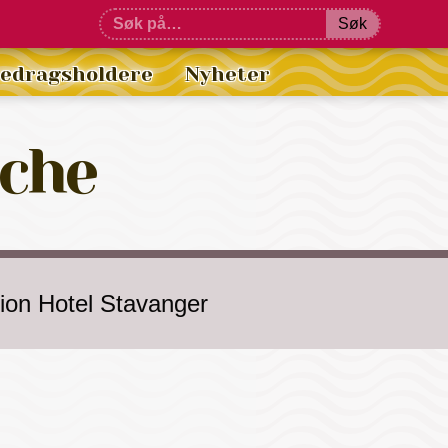
Søk
redragsholdere
Nyheter
oche
rion Hotel Stavanger