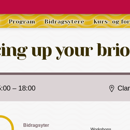
Program
Bidragsytere
Kurs- og fo
ing up your bri
5:00
–
18:00
Cla
Bidragsyter
Workshops