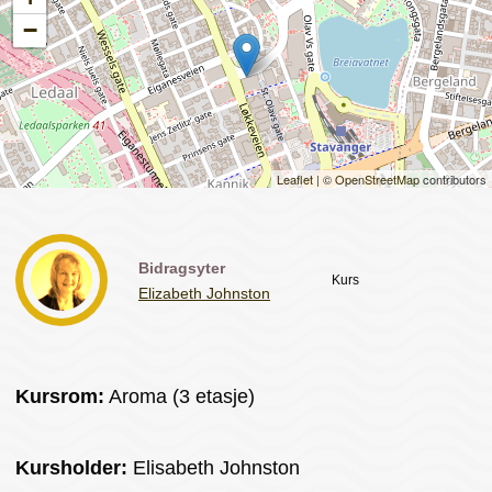
−
Leaflet
| ©
OpenStreetMap
contributors
Bidragsyter
Kurs
Elizabeth Johnston
Kursrom:
Aroma (3 etasje)
Kursholder:
Elisabeth Johnston