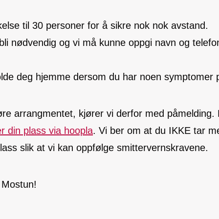
else til 30 personer for å sikre nok nok avstand.
 bli nødvendig og vi må kunne oppgi navn og tele
olde deg hjemme dersom du har noen symptomer p
re arrangmentet, kjører vi derfor med påmelding. D
r din plass via hoopla
. Vi ber om at du IKKE tar 
plass slik at vi kan oppfølge smittervernskravene.
å Mostun!