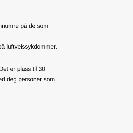
fonnumre på de som
å luftveissykdommer.
et er plass til 30
med deg personer som