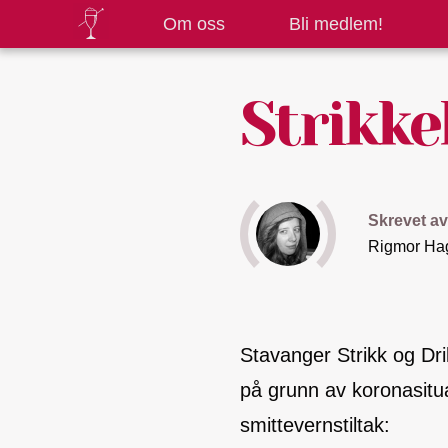
Om oss
Bli medlem!
Strikke
Skrevet av
Rigmor Ha
Stavanger Strikk og Drik
på grunn av koronasitu
smittevernstiltak: